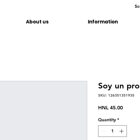
About us
Information
Soy un pr
SKU: 126351351935
Price
HNL 45.00
Quantity
*